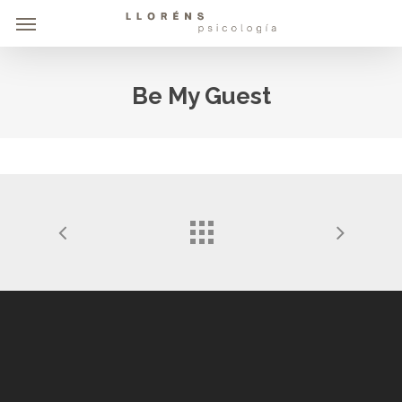
Skip
Menu
to
main
content
Be My Guest